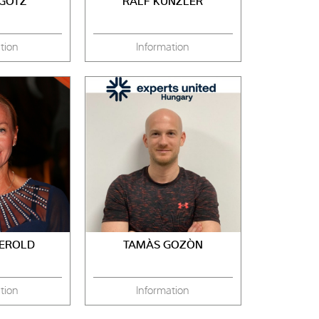
 GÖTZ
RALF KUNZLER
tion
Information
IEROLD
TAMÀS GOZÒN
tion
Information