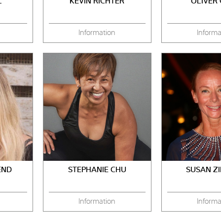
L
KEVIN RICHTER
OLIVER
Information
Informa
END
STEPHANIE CHU
SUSAN Z
Information
Informa